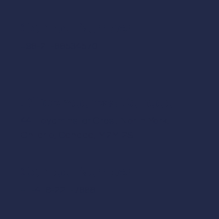
Contact Number
+98-21-88534570
Office Address Canada
44 Lloydminster Cres., North York,
Ontario, Canada, M2M 2S1
Contact Number
+1-416-221-7888