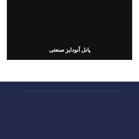
پانل آنودایز صنعتی
Office Address Iran
16, 9th alley, Miremad St. , Motahari Av.,
Tehran, Iran. 1587714311