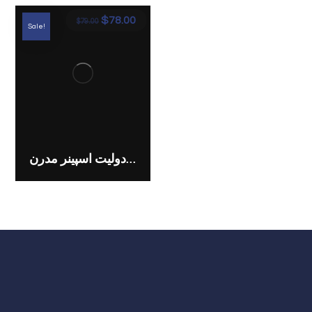
$
78.00
$
79.00
Sale!
تئودولیت اسپینر مدرن
Office Address Iran